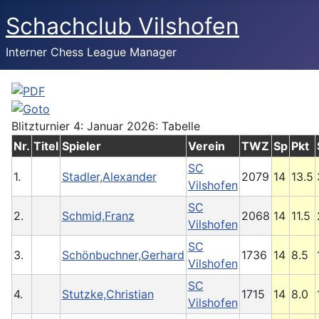
Schachclub Vilshofen
Interner Chess League Manager
Blitzturnier 4: Januar 2026: Tabelle
Nr.
Titel
Spieler
Verein
TWZ
Sp
Pkt
SC
1.
Stadler,Alexander
2079
14
13.5
Vilshofen
SC
2.
Schmid,Franz
2068
14
11.5
Vilshofen
SC
3.
Schönbuchner,Gerhard
1736
14
8.5
Vilshofen
SC
4.
Stutzke,Christian
1715
14
8.0
Vilshofen