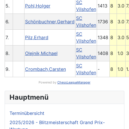
SC
5.
Pohl,Holger
1413
8
3.0
7
Vilshofen
SC
6.
Schönbuchner,Gerhard
1736
8
3.0
7
Vilshofen
SC
7.
Pilz,Erhard
1348
8
3.0
5
Vilshofen
SC
8.
Olejnik,Michael
1408
8
1.0
3
Vilshofen
SC
9.
Crombach,Carsten
-
8
1.0
1
Vilshofen
Powered by
ChessLeagueManager
Hauptmenü
Terminübersicht
2025/2026 - Blitzmeisterschaft Grand Prix-