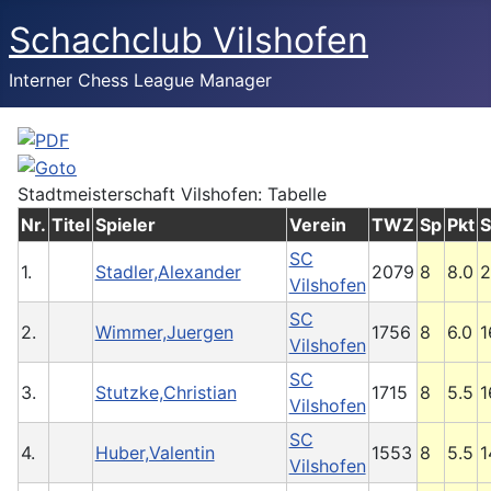
Schachclub Vilshofen
Interner Chess League Manager
Stadtmeisterschaft Vilshofen: Tabelle
Nr.
Titel
Spieler
Verein
TWZ
Sp
Pkt
S
SC
1.
Stadler,Alexander
2079
8
8.0
2
Vilshofen
SC
2.
Wimmer,Juergen
1756
8
6.0
1
Vilshofen
SC
3.
Stutzke,Christian
1715
8
5.5
1
Vilshofen
SC
4.
Huber,Valentin
1553
8
5.5
1
Vilshofen