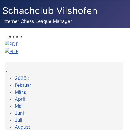
Schachclub Vilshofen
Interner Chess League Manager
Termine
2025
:
Februar
März
April
Mai
Juni
Juli
August