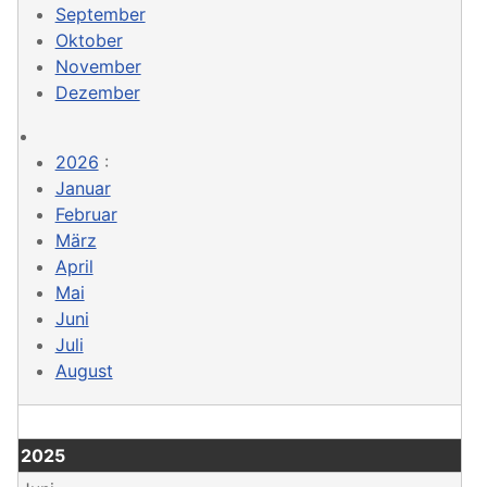
September
Oktober
November
Dezember
2026
:
Januar
Februar
März
April
Mai
Juni
Juli
August
2025