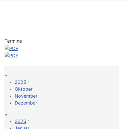
Schachclub Vilshofen
Interner Chess League Manager
Termine
2025
:
Oktober
November
Dezember
2026
:
Januar