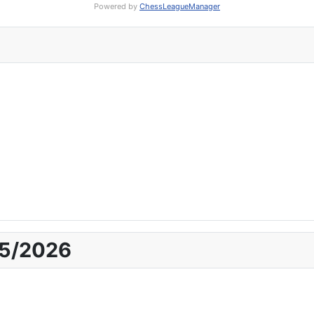
Powered by
ChessLeagueManager
25/2026